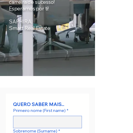
carreira de sucesso!
Esperamos por ti!
SAPHIRA.
Smart Real Estate
Contact us
QUERO SABER MAIS...
Primeiro nome (First name)
*
Sobrenome (Surname)
*