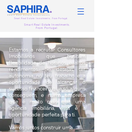
Smart Real Estate Investments. From
Portugal.
Smart Real Estate Investments.
From
Portugal.
Estamos a recrutar Consultores
Imobiliários que buscam
flexibilidade de horários e altos
rendimentos. Se desejas ter
autonomia no teu trabalho e a
oportunidade de alcançar o
sucesso financeiro que só alguns
conseguem, e numa empresa
que é muito mais que uma
agência imobiliária, esta é a
oportunidade perfeita para ti.
Vamos juntos construir uma